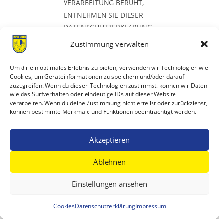
VERARBEITUNG BERUHT,
ENTNEHMEN SIE DIESER
DATENSCHUTZERKLÄRUNG.
WENN SIE WIDERSPRUCH
Zustimmung verwalten
EINLEGEN, WERDEN WIR
IHRE BETROFFENEN
Um dir ein optimales Erlebnis zu bieten, verwenden wir Technologien wie
PERSONENBEZOGENEN
Cookies, um Geräteinformationen zu speichern und/oder darauf
zuzugreifen. Wenn du diesen Technologien zustimmst, können wir Daten
DATEN NICHT MEHR
wie das Surfverhalten oder eindeutige IDs auf dieser Website
VERARBEITEN, ES SEI DENN,
verarbeiten. Wenn du deine Zustimmung nicht erteilst oder zurückziehst,
können bestimmte Merkmale und Funktionen beeinträchtigt werden.
WIR KÖNNEN ZWINGENDE
SCHUTZWÜRDIGE GRÜNDE
FÜR DIE VERARBEITUNG
Akzeptieren
NACHWEISEN, DIE IHRE
Ablehnen
INTERESSEN, RECHTE UND
FREIHEITEN ÜBERWIEGEN
Einstellungen ansehen
ODER DIE VERARBEITUNG
DIENT DER
Cookies
Datenschutzerklärung
Impressum
GELTENDMACHUNG,