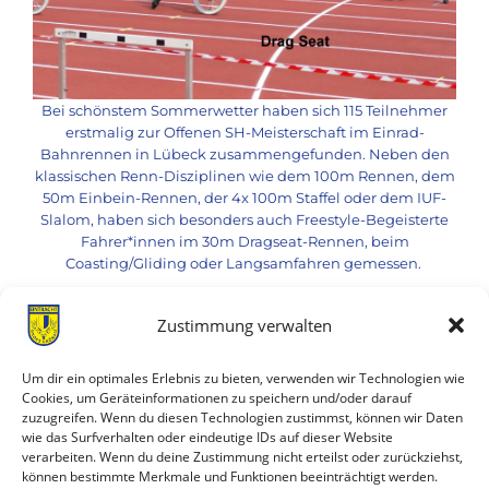
Bei schönstem Sommerwetter haben sich 115 Teilnehmer
erstmalig zur Offenen SH-Meisterschaft im Einrad-
Bahnrennen in Lübeck zusammengefunden. Neben den
klassischen Renn-Disziplinen wie dem 100m Rennen, dem
50m Einbein-Rennen, der 4x 100m Staffel oder dem IUF-
Slalom, haben sich besonders auch Freestyle-Begeisterte
Fahrer*innen im 30m Dragseat-Rennen, beim
Coasting/Gliding oder Langsamfahren gemessen.
Zustimmung verwalten
TSV Eintracht Groß Grönau eV. | Am Torfmoor 8 | 23627
Um dir ein optimales Erlebnis zu bieten, verwenden wir Technologien wie
Groß Grönau | geschaeftsstelle@tsv-eintracht.de |
Cookies, um Geräteinformationen zu speichern und/oder darauf
04509 / 16 56
zuzugreifen. Wenn du diesen Technologien zustimmst, können wir Daten
wie das Surfverhalten oder eindeutige IDs auf dieser Website
Geschäftszeiten Büro: Mittwochs 18 – 20 Uhr
verarbeiten. Wenn du deine Zustimmung nicht erteilst oder zurückziehst,
können bestimmte Merkmale und Funktionen beeinträchtigt werden.