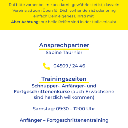
Ruf bitte vorher bei mir an, damit gewährleistet ist, dass ein
Vereinsrad zum Üben für Dich vorhanden ist oder bring
einfach Dein eigenes Einrad mit.
Aber Achtung:
nur helle Reifen sind in der Halle erlaubt.
Ansprechpartner
Sabine Taurnier
04509 / 24 46
Trainingszeiten
Schnupper-, Anfänger- und
Fortgeschrittenenkurse
(auch Erwachsene
sind herzlich willkommen)
Samstag: 09:30 – 12:00 Uhr
Anfänger – Fortgeschrittenentraining