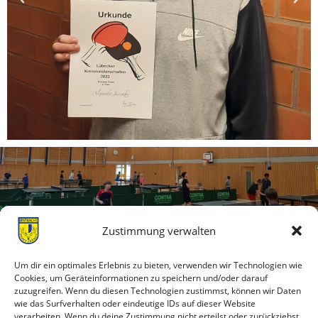
Zustimmung verwalten
TSV Eintracht Groß Grönau eV. | Am Torfmoor 8 | 23627
Um dir ein optimales Erlebnis zu bieten, verwenden wir Technologien wie
Groß Grönau | geschaeftsstelle@tsv-eintracht.de |
Cookies, um Geräteinformationen zu speichern und/oder darauf
04509 / 16 56
zuzugreifen. Wenn du diesen Technologien zustimmst, können wir Daten
wie das Surfverhalten oder eindeutige IDs auf dieser Website
Geschäftszeiten Büro: Mittwochs 18 – 20 Uhr
verarbeiten. Wenn du deine Zustimmung nicht erteilst oder zurückziehst,